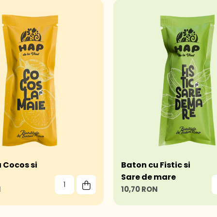
 Cocos si
Baton cu Fistic si
Sare de mare
N
10,70 RON