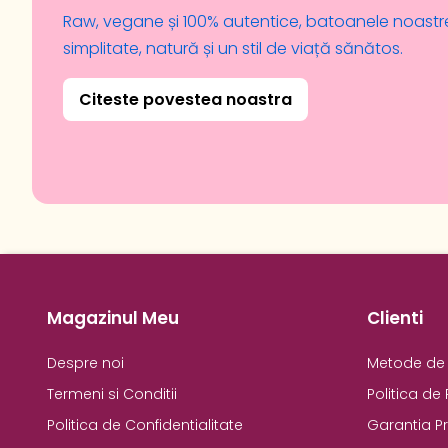
Raw, vegane și 100% autentice, batoanele noastr
simplitate, natură și un stil de viață sănătos.
Citeste povestea noastra
Magazinul Meu
Clienti
Despre noi
Metode de 
Termeni si Conditii
Politica de 
Politica de Confidentialitate
Garantia P