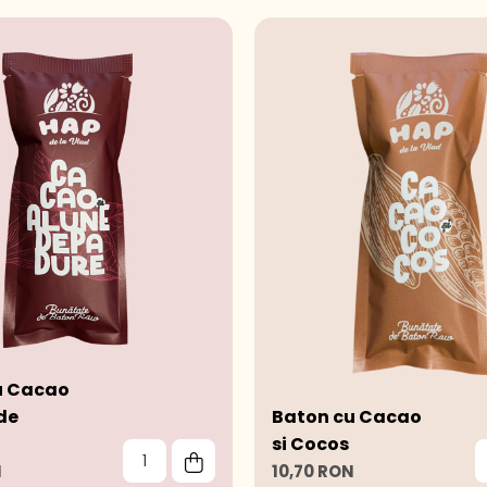
u Cacao
 de
Baton cu Cacao
si Cocos
N
10,70 RON