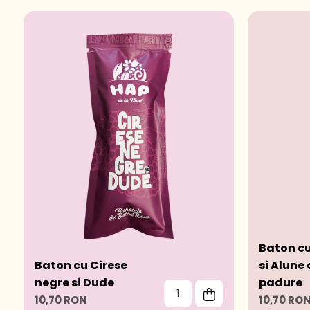
Baton c
Baton cu Cirese
si Alune
negre si Dude
padure
10,70 RON
10,70 RO