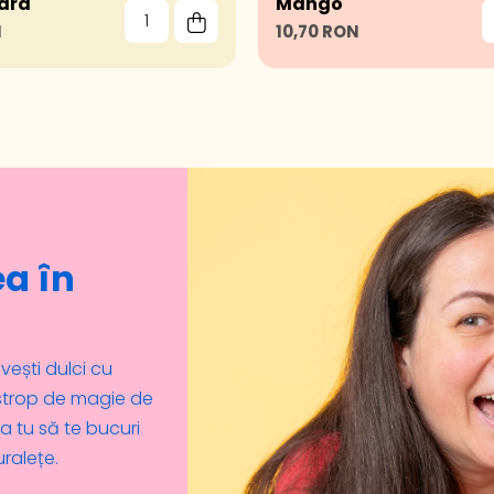
oara
Mango
N
10,70 RON
a în
ești dulci cu
n strop de magie de
a tu să te bucuri
uralețe.