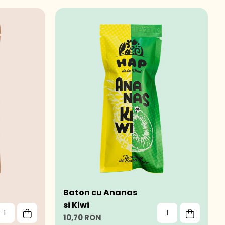
Baton cu Ananas
si Kiwi
10,70 RON