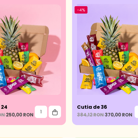
-4%
 24
Cutia de 36
RON
250,00 RON
384,12 RON
370,00 RON