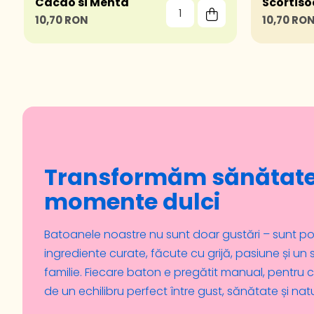
Cacao si Menta
Scortis
10,70 RON
10,70 RO
Transformăm sănătate
momente dulci
Batoanele noastre nu sunt doar gustări – sunt pov
ingrediente curate, făcute cu grijă, pasiune și u
familie. Fiecare baton e pregătit manual, pentru c
de un echilibru perfect între gust, sănătate și nat