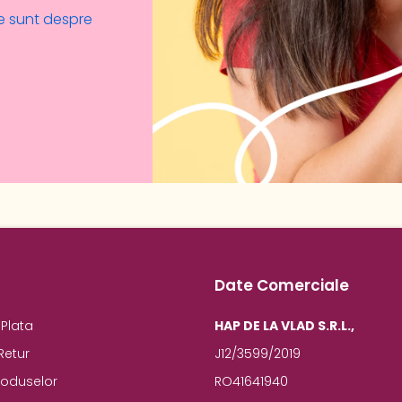
e sunt despre
Date Comerciale
Plata
HAP DE LA VLAD S.R.L.,
Retur
J12/3599/2019
roduselor
RO41641940