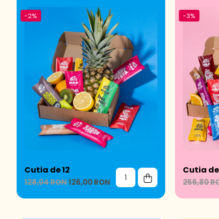
-2%
-3%
Cutia de 12
Cutia de
128,04 RON
126,00 RON
256,80 