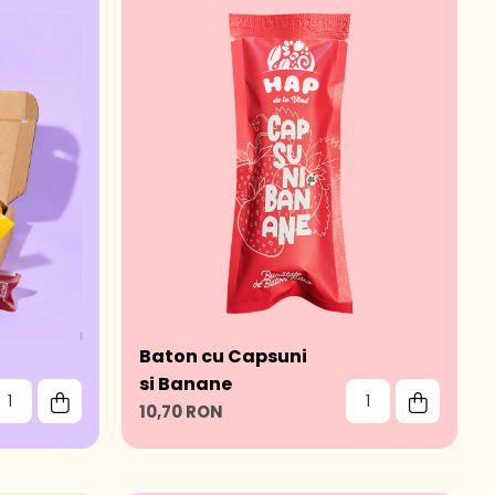
Baton cu Capsuni
si Banane
10,70 RON