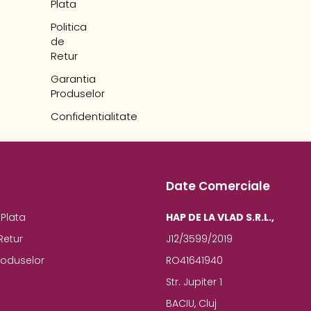
Plata
Politica
de
Retur
Garantia
Produselor
Confidentialitate
Date Comerciale
Plata
HAP DE LA VLAD S.R.L.,
Retur
J12/3599/2019
roduselor
RO41641940
Str. Jupiter 1
BACIU, Cluj