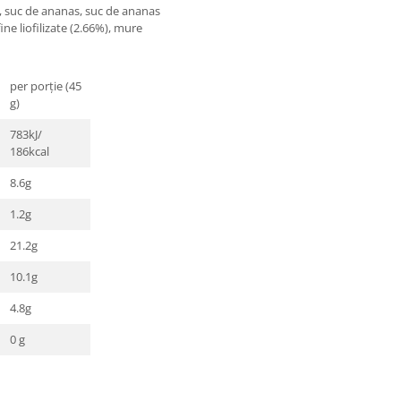
, suc de ananas, suc de ananas
ine liofilizate (2.66%), mure
per porție (45
g)
783kJ/
186kcal
8.6g
1.2g
21.2g
10.1g
4.8g
0 g