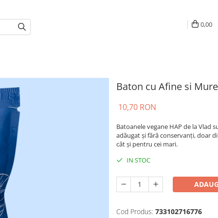
0,00
Baton cu Afine si Mure
10,70 RON
Batoanele vegane HAP de la Vlad sunt
adăugat și fără conservanți, doar din
cât și pentru cei mari.
IN STOC
ADAUG
Cod Produs:
733102716776