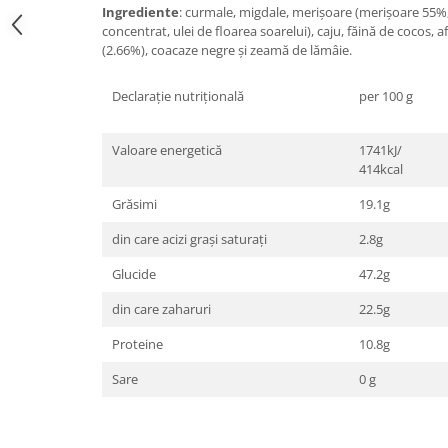
Ingrediente
: curmale, migdale, merișoare (merișoare 55%
concentrat, ulei de floarea soarelui), caju, făină de cocos, af
(2.66%), coacaze negre și zeamă de lămâie.
Declarație nutrițională
per 100 g
Valoare energetică
1741kJ/
414kcal
Grăsimi
19.1g
din care acizi grași saturați
2.8g
Glucide
47.2g
din care zaharuri
22.5g
Proteine
10.8g
Sare
0 g