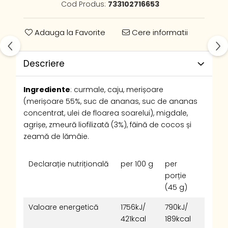
Cod Produs:
733102716653
Adauga la Favorite
Cere informatii
Descriere
Ingrediente
: curmale, caju, merișoare
(merișoare 55%, suc de ananas, suc de ananas
concentrat, ulei de floarea soarelui), migdale,
agrișe, zmeură liofilizată (3%), făină de cocos și
zeamă de lămâie.
Declarație nutrițională
per 100 g
per
porție
(45 g)
Valoare energetică
1756kJ/
790kJ/
421kcal
189kcal