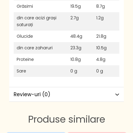
Grăsimi
19.5g
8.7g
din care acizi grași
2.7g
1.2g
saturați
Glucide
48.4g
21.8g
din care zaharuri
23.3g
10.5g
Proteine
10.8g
4.8g
Sare
0 g
0 g
Review-uri
(0)
Produse similare