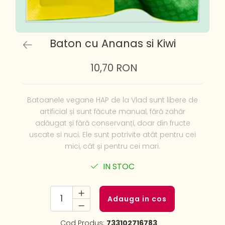
Baton cu Ananas si Kiwi
10,70 RON
Batoanele vegane HAP de la Vlad sunt libere de
artificial și sunt făcute manual, fără zahăr
adăugat și fără conservanți, doar din fructe
uscate si nuci. Ele sunt potrivite atât pentru cei
mici, cât și pentru cei mari.
IN STOC
Adauga in cos
Cod Produs:
733102716783