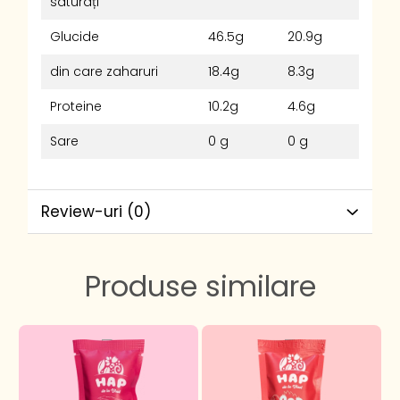
saturați
Glucide
46.5g
20.9g
din care zaharuri
18.4g
8.3g
Proteine
10.2g
4.6g
Sare
0 g
0 g
Review-uri
(0)
Produse similare