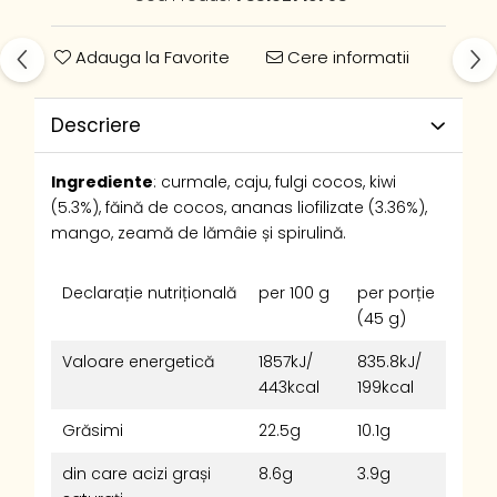
Adauga la Favorite
Cere informatii
Descriere
Ingrediente
: curmale, caju, fulgi cocos, kiwi
(5.3%), făină de cocos, ananas liofilizate (3.36%),
mango, zeamă de lămâie și spirulină.
Declarație nutrițională
per 100 g
per porție
(45 g)
Valoare energetică
1857kJ/
835.8kJ/
443kcal
199kcal
Grăsimi
22.5g
10.1g
din care acizi grași
8.6g
3.9g