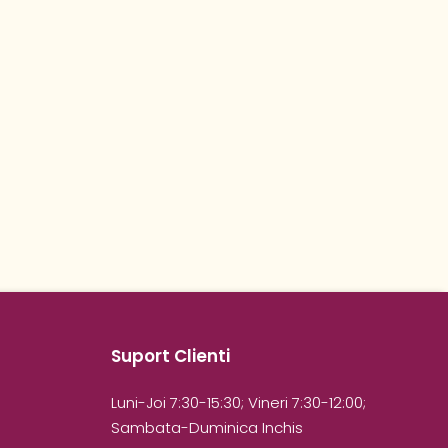
Suport Clienti
Luni-Joi 7:30-15:30; Vineri 7:30-12:00;
Sambata-Duminica Inchis