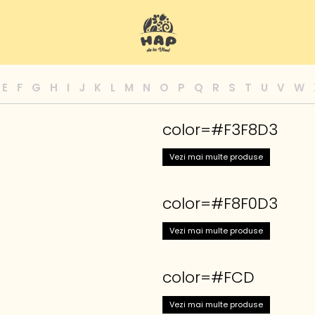
E
F
G
H
I
J
K
L
M
N
O
P
Q
R
S
T
U
V
W
color=#F3F8D3
Vezi mai multe produse
color=#F8F0D3
Vezi mai multe produse
color=#FCD
Vezi mai multe produse