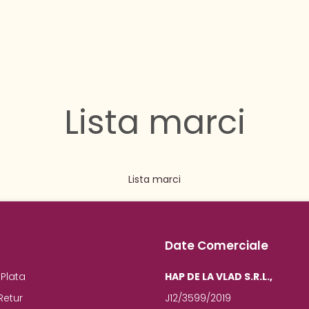
Lista marci
Lista marci
Date Comerciale
Plata
HAP DE LA VLAD S.R.L.,
Retur
J12/3599/2019