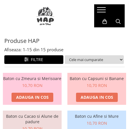
Batoane
In cutie
Produse HAP
Individuale
Afiseaza:
1-
15
din
15
produse
FILTRE
Baton cu Zmeura si Merisoare
Baton cu Capsuni si Banane
10,70 RON
10,70 RON
ADAUGA IN COS
ADAUGA IN COS
Baton cu Cacao si Alune de
Baton cu Afine si Mure
padure
10,70 RON
10,70 RON