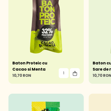
Baton Proteic cu
Baton cu 
Cacao si Menta
Sare de
10,70 RON
10,70 RO