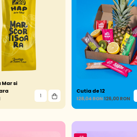
 Mar si
oara
Cutia de 12
N
128,04 RON
126,00 RON