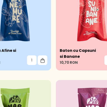
 Afine si
Baton cu Capsuni
si Banane
N
10,70 RON