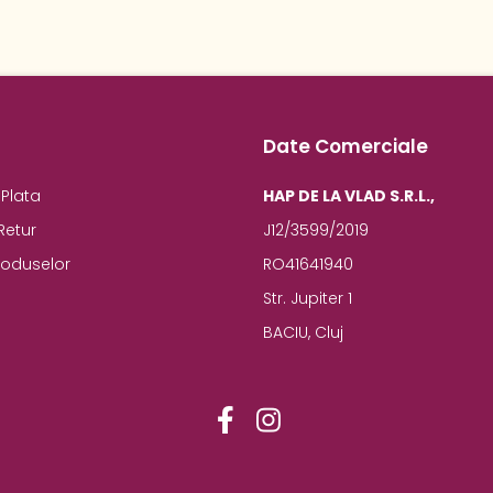
Date Comerciale
Plata
HAP DE LA VLAD S.R.L.,
Retur
J12/3599/2019
roduselor
RO41641940
Str. Jupiter 1
BACIU, Cluj