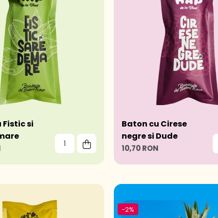
Fistic si
Baton cu Cirese
 mare
negre si Dude
N
10,70 RON
-2%