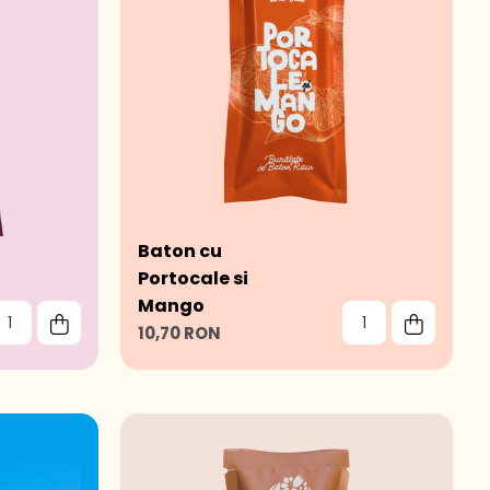
Baton cu
Portocale si
Mango
10,70 RON