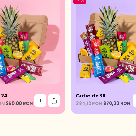
-4%
 24
Cutia de 36
RON
250,00 RON
384,12 RON
370,00 RON