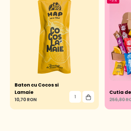
-3%
Baton cu Cocos si
Lamaie
Cutia de
10,70 RON
256,80 